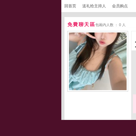
回首页
送礼给主持人
会员购点
免費聊天區
包厢内人数 ： 0 人