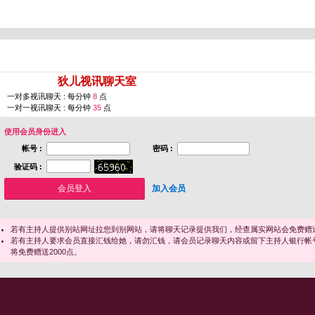
您即将进入 [
狄儿视讯聊天室
]
一对多视讯聊天 : 每分钟
8
点
一对一视讯聊天 : 每分钟
35
点
使用会员身份进入
帐号 :
密码 :
验证码 :
加入会员
若有主持人提供别站网址拉您到别网站，请将聊天记录提供我们，经查属实网站会免费赠送
若有主持人要求会员直接汇钱给她，请勿汇钱，请会员记录聊天内容或留下主持人银行帐
将免费赠送2000点。