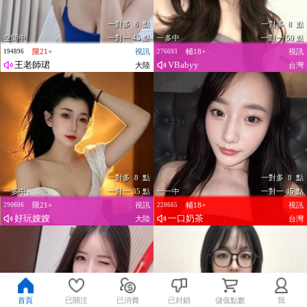
一對多 8 點
一對多 8 點
空閒中
一對一 45 點
一多中
一對一 50 點
限21+
視訊
輔18+
視訊
194896
276693
王老師珺
VBabyy
大陸
台灣
一對多 8 點
一對多 8 點
一多中
一對一 35 點
一一中
一對一 45 點
限21+
視訊
輔18+
視訊
290606
228665
好玩嫂嫂
一口奶茶
大陸
台灣
首頁
已關注
已消費
已封鎖
儲值點數
我