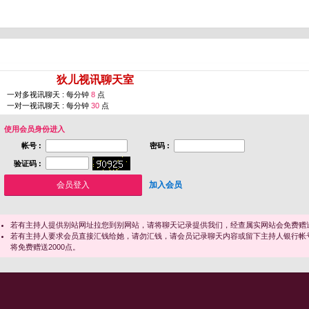
您即将进入 [
狄儿视讯聊天室
]
一对多视讯聊天 : 每分钟
8
点
一对一视讯聊天 : 每分钟
30
点
使用会员身份进入
帐号 :
密码 :
验证码 :
加入会员
若有主持人提供别站网址拉您到别网站，请将聊天记录提供我们，经查属实网站会免费赠送
若有主持人要求会员直接汇钱给她，请勿汇钱，请会员记录聊天内容或留下主持人银行帐
将免费赠送2000点。