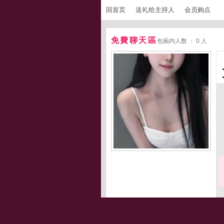
回首页
送礼给主持人
会员购点
免費聊天區
包厢内人数 ： 0 人