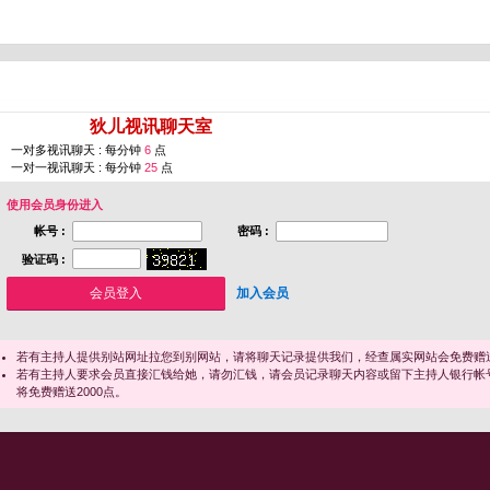
您即将进入 [
狄儿视讯聊天室
]
一对多视讯聊天 : 每分钟
6
点
一对一视讯聊天 : 每分钟
25
点
使用会员身份进入
帐号 :
密码 :
验证码 :
加入会员
若有主持人提供别站网址拉您到别网站，请将聊天记录提供我们，经查属实网站会免费赠送
若有主持人要求会员直接汇钱给她，请勿汇钱，请会员记录聊天内容或留下主持人银行帐
将免费赠送2000点。