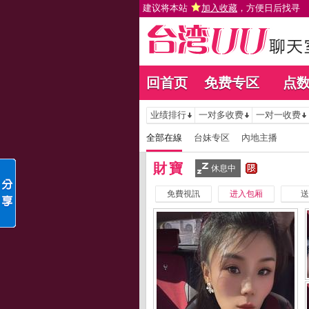
建议将本站
加入收藏
，方便日后找寻
回首页
免费专区
点
业绩排行
一对多收费
一对一收费
全部在線
台妹专区
內地主播
財寶
休息中
免費視訊
进入包厢
送