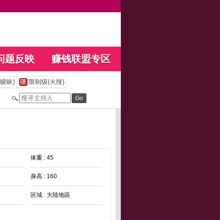
问题反映
赚钱联盟专区
暧昧)
限制级(火辣)
体重 : 45
身高 : 160
区域 : 大陸地區