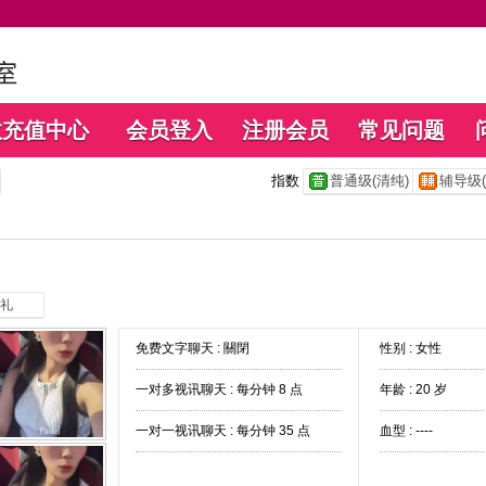
数充值中心
会员登入
注册会员
常见问题
指数
普通级(清纯)
辅导级(
礼
免费文字聊天 :
關閉
性别 : 女性
一对多视讯聊天 :
每分钟 8 点
年龄 : 20 岁
一对一视讯聊天 :
每分钟 35 点
血型 : ----