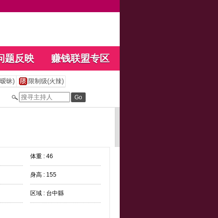
问题反映
赚钱联盟专区
暧昧)
限制级(火辣)
体重 : 46
身高 : 155
区域 : 台中縣