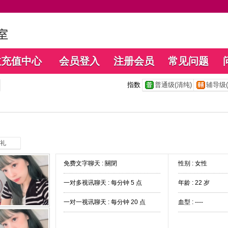
数充值中心
会员登入
注册会员
常见问题
指数
普通级(清纯)
辅导级(
礼
免费文字聊天 :
關閉
性别 : 女性
一对多视讯聊天 :
每分钟 5 点
年龄 : 22 岁
一对一视讯聊天 :
每分钟 20 点
血型 : ----