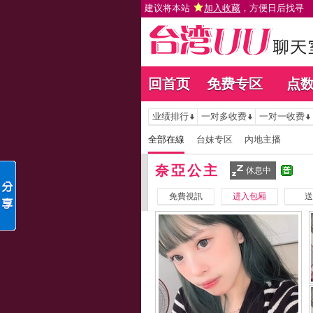
建议将本站
加入收藏
，方便日后找寻
回首页
免费专区
点
业绩排行
一对多收费
一对一收费
全部在線
台妹专区
內地主播
奈亞公主
休息中
免費視訊
进入包厢
送