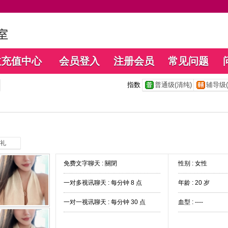
数充值中心
会员登入
注册会员
常见问题
指数
普通级(清纯)
辅导级(
礼
免费文字聊天 :
關閉
性别 : 女性
一对多视讯聊天 :
每分钟 8 点
年龄 : 20 岁
一对一视讯聊天 :
每分钟 30 点
血型 : ----