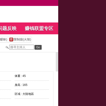
问题反映
赚钱联盟专区
暧昧)
限制级(火辣)
体重 : 45
身高 : 165
区域 : 大陸地區