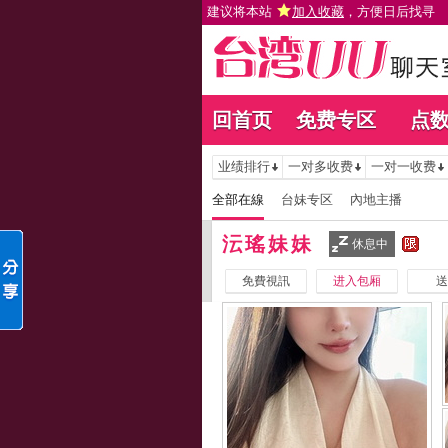
建议将本站
加入收藏
，方便日后找寻
回首页
免费专区
点
业绩排行
一对多收费
一对一收费
全部在線
台妹专区
內地主播
沄瑤妹妹
休息中
免費視訊
进入包厢
送