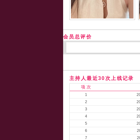
会员总评价
主持人最近30次上线记录
项 次
1
2
2
2
3
2
4
2
5
2
6
2
7
2