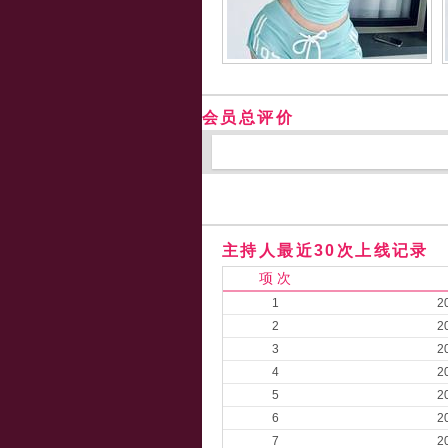
会员总评价
主持人最近30次上线记录
项 次
1
2
2
2
3
2
4
2
5
2
6
2
7
2