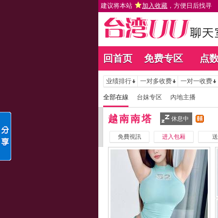
建议将本站
加入收藏
，方便日后找寻
回首页
免费专区
点
业绩排行
一对多收费
一对一收费
全部在線
台妹专区
內地主播
越南南塔
休息中
免費視訊
进入包厢
送