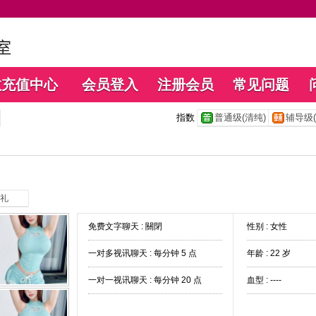
数充值中心
会员登入
注册会员
常见问题
指数
普通级(清纯)
辅导级(
礼
免费文字聊天 :
關閉
性别 : 女性
一对多视讯聊天 :
每分钟 5 点
年龄 : 22 岁
一对一视讯聊天 :
每分钟 20 点
血型 : ----