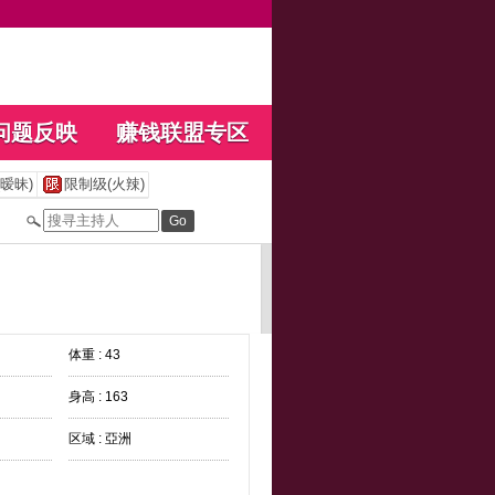
问题反映
赚钱联盟专区
暧昧)
限制级(火辣)
体重 : 43
身高 : 163
区域 : 亞洲