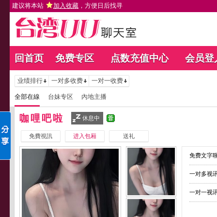
建议将本站
加入收藏
，方便日后找寻
回首页
免费专区
点数充值中心
会员登
业绩排行
一对多收费
一对一收费
全部在線
台妹专区
內地主播
咖哩吧啦
休息中
免費視訊
进入包厢
送礼
免费文字聊
一对多视讯
一对一视讯