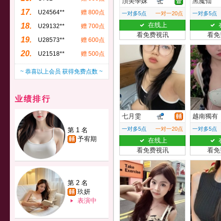
頂美學妹
黑魔仙
17.
U24564**
赠 800点
一对多5点
一对一20点
一对多5点
在线上
18.
U29132**
赠 700点
看免费视讯
看免
19.
U28573**
赠 600点
20.
U21518**
赠 500点
~ 恭喜以上会员 获得免费点数 ~
业绩排行
七月雯
越南獨有
一对多5点
一对一20点
一对多5点
第 1 名
予宥期
在线上
看免费视讯
看免
第 2 名
玖妍
表演中