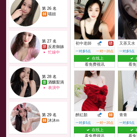
第 26 名
喵妞
第 27 名
初中老師
又茶又水
反差御姊
一对多5点
一对一20点
一对多5点
忙線中
在线上
看免费视讯
看免
第 28 名
酒釀梨渦
表演中
第 29 名
醉紅顏
青青
沐沐m
一对多5点
一对一20点
一对多5点
在线上
看免费视讯
看免