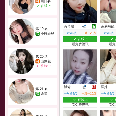
白日夢
在线上
苒苒嗄
茉莉烏龍
第 19 名
一对多5点
一对一20点
一对多5点
小饅頭兒
在线上
看免费视讯
看免
第 20 名
出氣包
忙線中
淺淼
洒妹
第 21 名
余笙
一对多5点
一对一20点
一对多5点
在线上
看免费视讯
看免