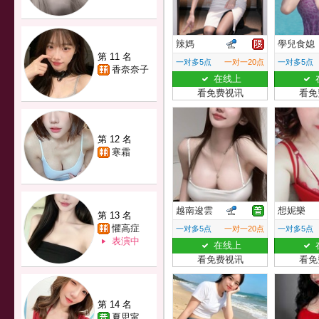
辣媽
學兒食媳
第 11 名
一对多5点
一对一20点
一对多5点
香奈奈子
在线上
看免费视讯
看免
第 12 名
寒霜
越南逡雲
想妮樂
第 13 名
懼高症
一对多5点
一对一20点
一对多5点
表演中
在线上
看免费视讯
看免
第 14 名
夏思甯