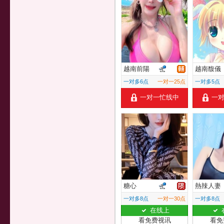
越南前陽
越南馥儀
一对多6点
一对一25点
一对多5点
一对一忙线中
一
糖心
熱辣人妻
一对多8点
一对一30点
一对多8点
在线上
看免费视讯
看免