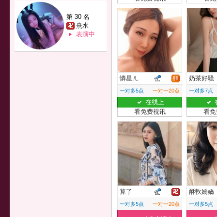
第 30 名
熹水
表演中
憐星ㄦ
奶茶好騷
一对多5点
一对一20点
一对多7点
在线上
看免费视讯
看免
算了
酥軟嬌嬌
一对多5点
一对一20点
一对多5点