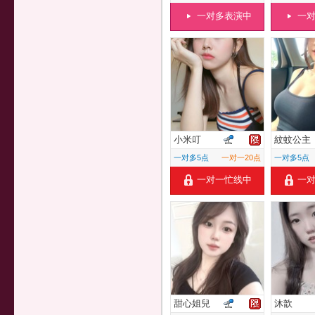
一对多表演中
一
小米叮
紋蚊公主
一对多5点
一对一20点
一对多5点
一对一忙线中
一
甜心姐兒
沐歆