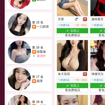
安愛
越南夏至
第 15 名
一对多5点
一对一20点
一对多5点
一口奶茶
在线上
看免费视讯
看免
第 16 名
筱緊嵐
表演中
春天苞苞
琳娜貝兒
第 17 名
一对多5点
一对一20点
一对多5点
梨芽
在线上
看免费视讯
看免
第 18 名