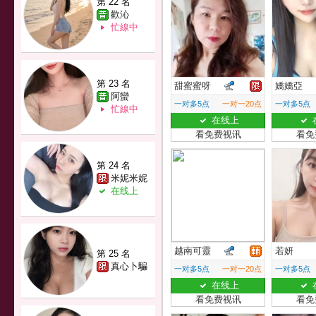
第 22 名
歡沁
忙線中
第 23 名
甜蜜蜜呀
嬌嬌亞
阿蠻
一对多5点
一对一20点
一对多5点
忙線中
在线上
看免费视讯
看免
第 24 名
米妮米妮
在线上
越南可靈
若妍
第 25 名
真心卜騙
一对多5点
一对一20点
一对多5点
在线上
看免费视讯
看免