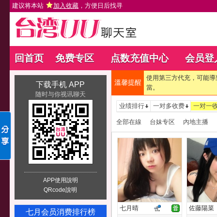
建议将本站
加入收藏
，方便日后找寻
回首页
免费专区
点数充值中心
会员登
使用第三方代充，可能導
溫馨提醒
下载手机 APP
當。
随时与你视讯聊天
业绩排行
一对多收费
一对一
全部在線
台妹专区
內地主播
APP使用說明
QRcode說明
七月晴
佐藤陽菜
七月会员消费排行榜