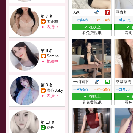
XiXi
琴青卿
第 7 名
一对多5点
一对一20点
一对多5点
零距離
表演中
在线上
看免费视讯
看免
第 8 名
Serena
忙線中
十榴裙下
來敲敲門
第 9 名
一对多5点
一对一20点
一对多5点
甜心Baby
表演中
在线上
看免费视讯
看免
第 10 名
簡丹