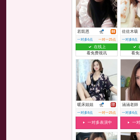
若凱恩
佐佐木吸
一对多6点
一对一25点
一对多8点
在线上
看免费视讯
看免
暖床姐姐
涵涵老師
一对多8点
一对一25点
一对多6点
一对多表演中
一