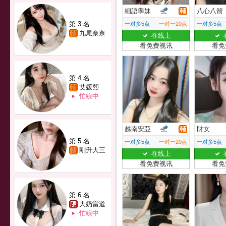
細語學妹
八心八箭
第 3 名
一对多5点
一对一20点
一对多5点
九尾奈奈
在线上
看免费视讯
看免
第 4 名
艾媛熙
忙線中
越南安亞
財女
第 5 名
一对多5点
一对一20点
一对多5点
剛升大三
在线上
看免费视讯
看免
第 6 名
大奶當道
忙線中