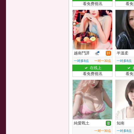
看免费视讯
看免
越南鬥譚
半溫柔
一对多8点
一对一30点
一对多8点
在线上
看免费视讯
看免
純愛戰土
知南
一对一30点
一对多8点