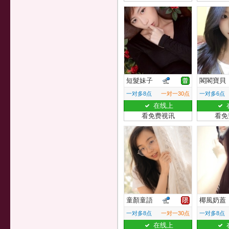
短髮妹子
閣閣寶貝
一对多8点
一对一30点
一对多6点
在线上
看免费视讯
看免
童顏童語
椰風奶蓋
一对多8点
一对一30点
一对多8点
在线上