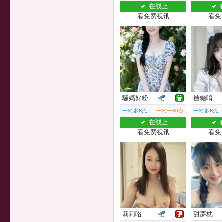
在线上
看免费视讯
看免
騷媽好粉
糖糖唷
一对多8点
一对一30点
一对多8点
在线上
看免费视讯
看免
莉莉咯
甜夢枕